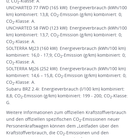
0; CO
-Klasse: A.
2
UNCHARTED 77 FWD (165 kW): Energieverbrauch (kWh/100
km) kombiniert: 13,8; CO
-Emission (g/km) kombiniert: 0;
2
CO
-Klasse: A.
2
UNCHARTED 58 FWD (123 kW): Energieverbrauch (kWh/100
km) kombiniert: 13,7; CO
-Emission (g/km) kombiniert: 0;
2
CO
-Klasse: A.
2
SOLTERRA MJ23 (160 kW): Energieverbrauch (kWh/100 km)
kombiniert: 16,0 - 17,9; CO
-Emission (g/km) kombiniert: 0;
2
CO
-Klasse: A.
2
SOLTERRA MJ26 (252 kW): Energieverbrauch (kWh/100 km)
kombiniert: 14,6 – 15,8; CO
-Emission (g/km) kombiniert: 0;
2
CO
-Klasse: A.
2
Subaru BRZ 2.4i: Energieverbrauch (l/100 km) kombiniert:
8,8; CO
-Emission (g/km) kombiniert: 199 - 200; CO
-Klasse:
2
2
G.
Weitere Informationen zum offiziellen Kraftstoffverbrauch
und den offiziellen spezifischen CO
-Emissionen neuer
2
Personenkraftwagen können dem „Leitfaden über den
Kraftstoffverbrauch, die CO
-Emissionen und den
2