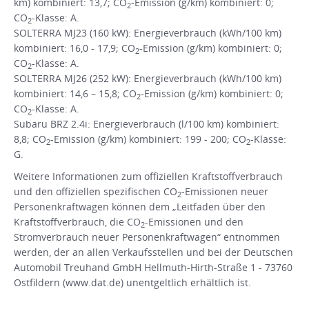
km) kombiniert: 13,7; CO
-Emission (g/km) kombiniert: 0;
2
CO
-Klasse: A.
2
SOLTERRA MJ23 (160 kW): Energieverbrauch (kWh/100 km)
kombiniert: 16,0 - 17,9; CO
-Emission (g/km) kombiniert: 0;
2
CO
-Klasse: A.
2
SOLTERRA MJ26 (252 kW): Energieverbrauch (kWh/100 km)
kombiniert: 14,6 – 15,8; CO
-Emission (g/km) kombiniert: 0;
2
CO
-Klasse: A.
2
Subaru BRZ 2.4i: Energieverbrauch (l/100 km) kombiniert:
8,8; CO
-Emission (g/km) kombiniert: 199 - 200; CO
-Klasse:
2
2
G.
Weitere Informationen zum offiziellen Kraftstoffverbrauch
und den offiziellen spezifischen CO
-Emissionen neuer
2
Personenkraftwagen können dem „Leitfaden über den
Kraftstoffverbrauch, die CO
-Emissionen und den
2
Stromverbrauch neuer Personenkraftwagen“ entnommen
werden, der an allen Verkaufsstellen und bei der Deutschen
Automobil Treuhand GmbH Hellmuth-Hirth-Straße 1 - 73760
Ostfildern (www.dat.de) unentgeltlich erhältlich ist.