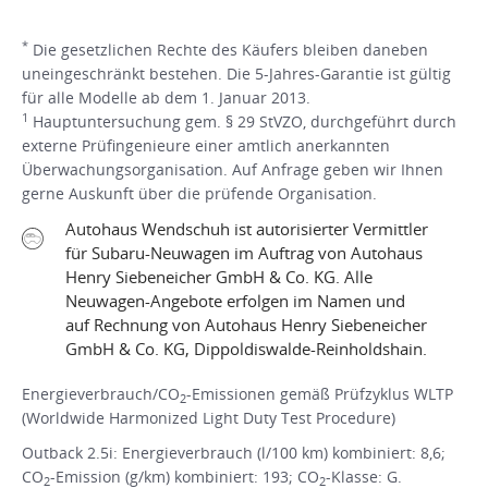
*
Die gesetzlichen Rechte des Käufers bleiben daneben
uneingeschränkt bestehen. Die 5-Jahres-Garantie ist gültig
für alle Modelle ab dem 1. Januar 2013.
1
Hauptuntersuchung gem. § 29 StVZO, durchgeführt durch
externe Prüfingenieure einer amtlich anerkannten
Überwachungsorganisation. Auf Anfrage geben wir Ihnen
gerne Auskunft über die prüfende Organisation.
Autohaus Wendschuh ist autorisierter Vermittler
für Subaru-Neuwagen im Auftrag von Autohaus
Henry Siebeneicher GmbH & Co. KG. Alle
Neuwagen-Angebote erfolgen im Namen und
auf Rechnung von Autohaus Henry Siebeneicher
GmbH & Co. KG, Dippoldiswalde-Reinholdshain.
Energieverbrauch/CO
-Emissionen gemäß Prüfzyklus WLTP
2
(Worldwide Harmonized Light Duty Test Procedure)
Outback 2.5i: Energieverbrauch (l/100 km) kombiniert: 8,6;
CO
-Emission (g/km) kombiniert: 193; CO
-Klasse: G.
2
2