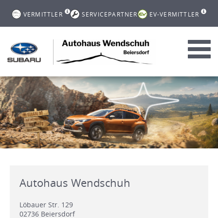
VERMITTLER
SERVICEPARTNER
EV-VERMITTLER
Toggl
navig
Autohaus Wendschuh
Löbauer Str. 129
02736
Beiersdorf